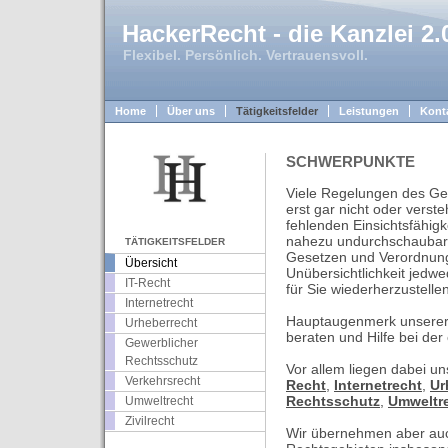
HackerRecht - die Kanzlei 2.
Flexibel. Persönlich. Vertrauensvoll.
Home
Über uns
Tätigkeitsfelder
Leistungen
Kont
SCHWERPUNKTE
Viele Regelungen des Ge
erst gar nicht oder verste
fehlenden Einsichtsfähig
nahezu undurchschaubare
TÄTIGKEITSFELDER
Gesetzen und Verordnunge
Übersicht
Unübersichtlichkeit jedw
IT-Recht
für Sie wiederherzustellen,
Internetrecht
Hauptaugenmerk unserer T
Urheberrecht
beraten und Hilfe bei der
Gewerblicher
Rechtsschutz
Vor allem liegen dabei u
Verkehrsrecht
Recht
,
Internetrecht
,
Ur
Rechtsschutz
,
Umweltr
Umweltrecht
Zivilrecht
Wir übernehmen aber auc