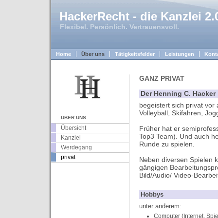
HackerRecht - die Kanzlei 2.
Flexibel. Persönlich. Vertrauensvoll.
Home
Über uns
Tätigkeitsfelder
Leistungen
Kont
GANZ PRIVAT
Der Henning C. Hacker
begeistert sich privat vor
Volleyball, Skifahren, Jo
ÜBER UNS
Übersicht
Früher hat er semiprofess
Top3 Team). Und auch heut
Kanzlei
Runde zu spielen.
Werdegang
privat
Neben diversen Spielen k
gängigen Bearbeitungspr
Bild/Audio/ Video-Bearbei
Hobbys
unter anderem:
Computer (Internet, Spie