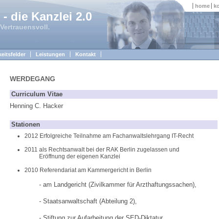
home
k
- die Kanzlei 2.0
 Vertrauensvoll.
keitsfelder
Leistungen
Kontakt
WERDEGANG
Curriculum Vitae
Henning C. Hacker
Stationen
2012 Erfolgreiche Teilnahme am Fachanwaltslehrgang IT-Recht
2011 als Rechtsanwalt bei der RAK Berlin zugelassen und
2011
Eröffnung der eigenen Kanzlei
2010 Referendariat am Kammergericht in Berlin
- am Landgericht (Zivilkammer für Arzthaftungssachen),
- Staatsanwaltschaft (Abteilung 2),
- Stiftung zur Aufarbeitung der SED-Diktatur,